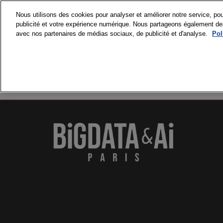
Accéder
Nous utilisons des cookies pour analyser et améliorer notre service, pou
au
publicité et votre expérience numérique. Nous partageons également des i
15 et 16 septembre
contenu
avec nos partenaires de médias sociaux, de publicité et d'analyse.
Pol
Paris Expo Porte de 
VISITER
PR
Pourquoi visite
Nos engageme
Accréditations
Médias