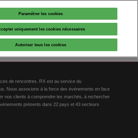
Paramétrer les cookies
Français
PARTICIPER
ccepter uniquement les cookies nécessaires
Français
English
RESSOURCES
Autoriser tous les cookies
AI
Avis d'experts
Partenaires
The Big Data & AI Insiders
laces de rencontres. RX est au service du
idus. Nous associons à la force des événements en face
lleqt
ider nos clients à comprendre les marchés, à rechercher
 événements présents dans 22 pays et 43 secteurs