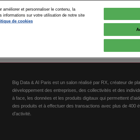
r améliorer et personnaliser le contenu, la
nformations sur votre utilisation de notre site
 2026
itique de cookies
Versailles
A
OGRAMME
EXPOSITION
INFOS PRATIQUES
r
Tout le programme
Sponsors 2026
Se rendre à Big Data & 
Paris
nts
Devenir intervenant
Les exposants
FAQ
 Presse &
Conférences
Devenir Sponsor ou
Big Data & AI Paris est un salon réalisé par RX, créateur de p
Exposant
Nos Engagements
Les speakers
développement des entreprises, des collectivités et des indiv
Village Advanced Computing
Plus d'opportunités - Co
à face, les données et les produits digitaux qui permettent d’a
Workshops & Startup
Pitches
Espace exposant
des produits et à effectuer des transactions avec plus de 400
d’activité.
Plan du Salon