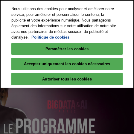
Accéder
N
Nous utilisons des cookies pour analyser et améliorer notre
au
d
service, pour améliorer et personnaliser le contenu, la
contenu
p
publicité et votre expérience numérique. Nous partageons
15 et 16 septembre 2026
PARTICIPER
également des informations sur votre utilisation de notre site
o
Paris Expo Porte de Versailles
avec nos partenaires de médias sociaux, de publicité et
d'analyse.
Politique de cookies
Paramétrer les cookies
Accepter uniquement les cookies nécessaires
Autoriser tous les cookies