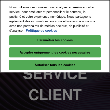
Accéder
N
Nous utilisons des cookies pour analyser et améliorer notre
au
d
service, pour améliorer et personnaliser le contenu, la
contenu
p
publicité et votre expérience numérique. Nous partageons
15 et 16 septembre 2026
PARTICIPER
également des informations sur votre utilisation de notre site
o
Paris Expo Porte de Versailles
avec nos partenaires de médias sociaux, de publicité et
d'analyse.
Politique de cookies
Paramétrer les cookies
Accepter uniquement les cookies nécessaires
SERVICE
Autoriser tous les cookies
CLIENT