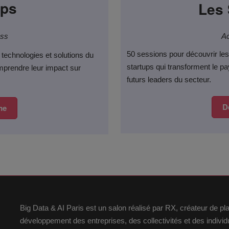
ops
Les 
ass
Ac
50 sessions pour découvrir le
 technologies et solutions du
startups qui transforment le pa
mprendre leur impact sur
futurs leaders du secteur.​
D
me
Big Data & AI Paris est un salon réalisé par RX, créateur de p
développement des entreprises, des collectivités et des indiv