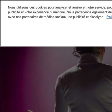
Accéder
Nous utilisons des cookies pour analyser et améliorer notre service, pou
au
publicité et votre expérience numérique. Nous partageons également des i
15 et 16 septembre
contenu
avec nos partenaires de médias sociaux, de publicité et d'analyse.
Pol
Paris Expo Porte de 
VISITER
PR
Pourquoi visite
Nos engageme
Accréditations
Médias