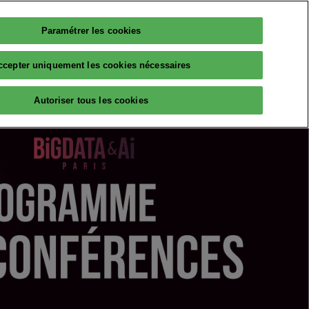
Paramétrer les cookies
Français
PARTICIPER
ccepter uniquement les cookies nécessaires
Français
English
RESSOURCES
Autoriser tous les cookies
AI
Avis d'experts
Partenaires
The Big Data & AI Insiders
lleqt