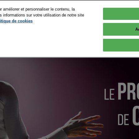
r améliorer et personnaliser le contenu, la
nformations sur votre utilisation de notre site
 2026
itique de cookies
Versailles
A
OGRAMME
EXPOSITION
INFOS PRATIQUES
r
Tout le programme
Sponsors 2026
Se rendre à Big Data & 
Paris
nts
Devenir intervenant
Les exposants
FAQ
 Presse &
Conférences
Devenir Sponsor ou
Exposant
Nos Engagements
Les speakers
Village Advanced Computing
Plus d'opportunités - Co
Workshops & Startup
Pitches
Espace exposant
Plan du Salon