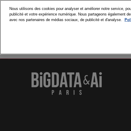
Accéder
Nous utilisons des cookies pour analyser et améliorer notre service, pou
au
publicité et votre expérience numérique. Nous partageons également des i
15 et 16 septembre
contenu
avec nos partenaires de médias sociaux, de publicité et d'analyse.
Pol
Paris Expo Porte de 
VISITER
PR
Pourquoi visite
Nos engageme
Accréditations
Médias