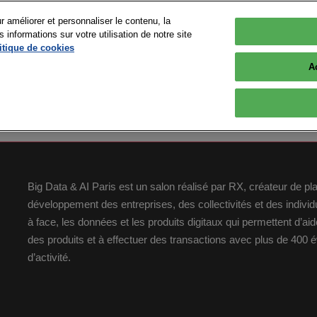
r améliorer et personnaliser le contenu, la
nformations sur votre utilisation de notre site
 2026
itique de cookies
Versailles
A
OGRAMME
EXPOSITION
INFOS PRATIQUES
r
Tout le programme
Sponsors 2026
Se rendre à Big Data & 
Paris
nts
Devenir intervenant
Les exposants
FAQ
 Presse &
Conférences
Devenir Sponsor ou
Big Data & AI Paris est un salon réalisé par RX, créateur de p
Exposant
Nos Engagements
Les speakers
développement des entreprises, des collectivités et des indiv
Village Advanced Computing
Plus d'opportunités - Co
à face, les données et les produits digitaux qui permettent d’a
Workshops & Startup
Pitches
Espace exposant
des produits et à effectuer des transactions avec plus de 400
d’activité.
Plan du Salon