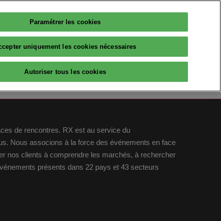
Paramétrer les cookies
Français
PARTICIPER
ccepter uniquement les cookies nécessaires
Français
English
RESSOURCES
Autoriser tous les cookies
AI
Avis d'experts
Partenaires
The Big Data & AI Insiders
laces de rencontres. RX est au service du
idus. Nous associons à la force des événements en face
lleqt
ider nos clients à comprendre les marchés, à rechercher
 événements présents dans 22 pays et 43 secteurs