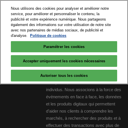
Accéder
N
Nous utilisons des cookies pour analyser et améliorer notre
au
d
service, pour améliorer et personnaliser le contenu, la
contenu
p
publicité et votre expérience numérique. Nous partageons
15 et 16 septembre 2026
PARTICIPER
également des informations sur votre utilisation de notre site
o
Paris Expo Porte de Versailles
avec nos partenaires de médias sociaux, de publicité et
d'analyse.
Politique de cookies
Paramétrer les cookies
Big Data & AI Paris est un salon réalisé
Accepter uniquement les cookies nécessaires
par RX, créateur de places de rencontres.
RX est au service du développement des
Autoriser tous les cookies
entreprises, des collectivités et des
individus. Nous associons à la force des
événements en face à face, les données
et les produits digitaux qui permettent
d’aider nos clients à comprendre les
marchés, à rechercher des produits et à
effectuer des transactions avec plus de