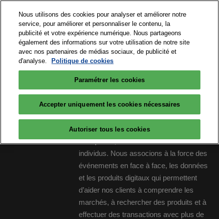
Accéder
N
Nous utilisons des cookies pour analyser et améliorer notre
au
d
service, pour améliorer et personnaliser le contenu, la
contenu
p
publicité et votre expérience numérique. Nous partageons
15 et 16 septembre 2026
PARTICIPER
également des informations sur votre utilisation de notre site
o
Paris Expo Porte de Versailles
avec nos partenaires de médias sociaux, de publicité et
d'analyse.
Politique de cookies
Paramétrer les cookies
Big Data & AI Paris est un salon réalisé
Accepter uniquement les cookies nécessaires
par RX, créateur de places de rencontres.
RX est au service du développement des
Autoriser tous les cookies
entreprises, des collectivités et des
individus. Nous associons à la force des
événements en face à face, les données
et les produits digitaux qui permettent
d’aider nos clients à comprendre les
marchés, à rechercher des produits et à
effectuer des transactions avec plus de