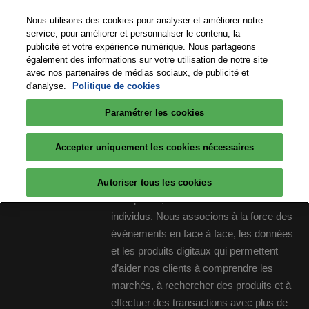
Accéder
N
Nous utilisons des cookies pour analyser et améliorer notre
au
d
service, pour améliorer et personnaliser le contenu, la
contenu
p
publicité et votre expérience numérique. Nous partageons
15 et 16 septembre 2026
PARTICIPER
également des informations sur votre utilisation de notre site
o
Paris Expo Porte de Versailles
avec nos partenaires de médias sociaux, de publicité et
d'analyse.
Politique de cookies
Paramétrer les cookies
Big Data & AI Paris est un salon réalisé
Accepter uniquement les cookies nécessaires
par RX, créateur de places de rencontres.
RX est au service du développement des
Autoriser tous les cookies
entreprises, des collectivités et des
individus. Nous associons à la force des
événements en face à face, les données
et les produits digitaux qui permettent
d’aider nos clients à comprendre les
marchés, à rechercher des produits et à
effectuer des transactions avec plus de