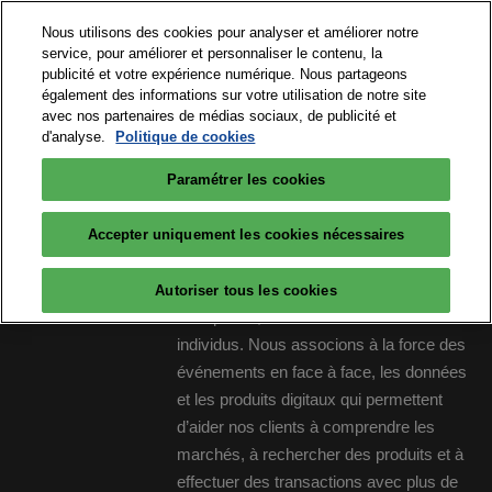
Accéder
N
Nous utilisons des cookies pour analyser et améliorer notre
au
d
service, pour améliorer et personnaliser le contenu, la
contenu
p
publicité et votre expérience numérique. Nous partageons
15 et 16 septembre 2026
PARTICIPER
également des informations sur votre utilisation de notre site
o
Paris Expo Porte de Versailles
avec nos partenaires de médias sociaux, de publicité et
d'analyse.
Politique de cookies
Paramétrer les cookies
Big Data & AI Paris est un salon réalisé
Accepter uniquement les cookies nécessaires
par RX, créateur de places de rencontres.
RX est au service du développement des
Autoriser tous les cookies
entreprises, des collectivités et des
individus. Nous associons à la force des
événements en face à face, les données
et les produits digitaux qui permettent
d’aider nos clients à comprendre les
marchés, à rechercher des produits et à
effectuer des transactions avec plus de