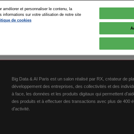
r améliorer et personnaliser le contenu, la
nformations sur votre utilisation de notre site
 2026
itique de cookies
Versailles
A
OGRAMME
EXPOSITION
INFOS PRATIQUES
r
Tout le programme
Sponsors 2026
Se rendre à Big Data & 
Paris
nts
Devenir intervenant
Les exposants
FAQ
 Presse &
Conférences
Devenir Sponsor ou
Big Data & AI Paris est un salon réalisé par RX, créateur de p
Exposant
Nos Engagements
Les speakers
développement des entreprises, des collectivités et des indiv
Village Advanced Computing
Plus d'opportunités - Co
à face, les données et les produits digitaux qui permettent d’a
Workshops & Startup
Pitches
Espace exposant
des produits et à effectuer des transactions avec plus de 400
d’activité.
Plan du Salon