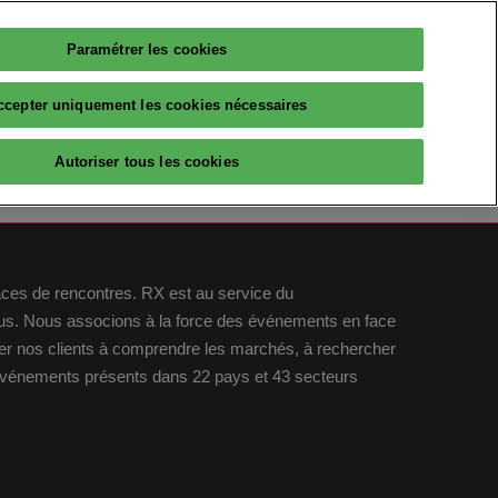
Paramétrer les cookies
Français
PARTICIPER
ccepter uniquement les cookies nécessaires
Français
English
RESSOURCES
Autoriser tous les cookies
AI
Avis d'experts
Partenaires
The Big Data & AI Insiders
laces de rencontres. RX est au service du
idus. Nous associons à la force des événements en face
lleqt
ider nos clients à comprendre les marchés, à rechercher
 événements présents dans 22 pays et 43 secteurs