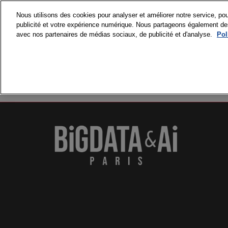
Accéder
Nous utilisons des cookies pour analyser et améliorer notre service, pou
au
publicité et votre expérience numérique. Nous partageons également des i
15 et 16 septembre
contenu
avec nos partenaires de médias sociaux, de publicité et d'analyse.
Pol
Paris Expo Porte de 
VISITER
PR
Pourquoi visite
Nos engageme
Accréditations
Médias