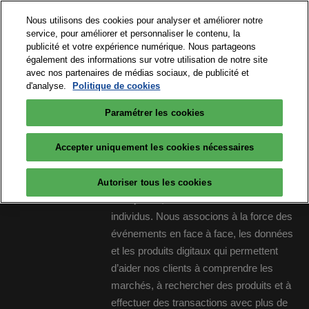
Accéder
N
Nous utilisons des cookies pour analyser et améliorer notre
au
d
service, pour améliorer et personnaliser le contenu, la
contenu
p
publicité et votre expérience numérique. Nous partageons
15 et 16 septembre 2026
PARTICIPER
également des informations sur votre utilisation de notre site
o
Paris Expo Porte de Versailles
avec nos partenaires de médias sociaux, de publicité et
d'analyse.
Politique de cookies
Paramétrer les cookies
Big Data & AI Paris est un salon réalisé
Accepter uniquement les cookies nécessaires
par RX, créateur de places de rencontres.
RX est au service du développement des
Autoriser tous les cookies
entreprises, des collectivités et des
individus. Nous associons à la force des
événements en face à face, les données
et les produits digitaux qui permettent
d’aider nos clients à comprendre les
marchés, à rechercher des produits et à
effectuer des transactions avec plus de