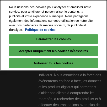
Accéder
N
Nous utilisons des cookies pour analyser et améliorer notre
au
d
service, pour améliorer et personnaliser le contenu, la
contenu
p
publicité et votre expérience numérique. Nous partageons
15 et 16 septembre 2026
PARTICIPER
également des informations sur votre utilisation de notre site
o
Paris Expo Porte de Versailles
avec nos partenaires de médias sociaux, de publicité et
d'analyse.
Politique de cookies
Paramétrer les cookies
Big Data & AI Paris est un salon réalisé
Accepter uniquement les cookies nécessaires
par RX, créateur de places de rencontres.
RX est au service du développement des
Autoriser tous les cookies
entreprises, des collectivités et des
individus. Nous associons à la force des
événements en face à face, les données
et les produits digitaux qui permettent
d’aider nos clients à comprendre les
marchés, à rechercher des produits et à
effectuer des transactions avec plus de