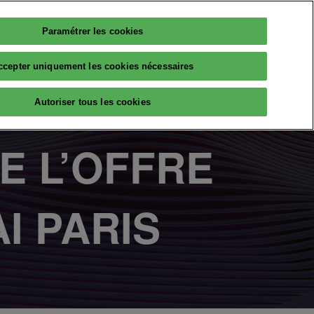
Paramétrer les cookies
Français
PARTICIPER
ccepter uniquement les cookies nécessaires
Français
English
RESSOURCES
Autoriser tous les cookies
AI
Avis d'experts
E L’OFFRE
Partenaires
The Big Data & AI Insiders
I PARIS​
lleqt