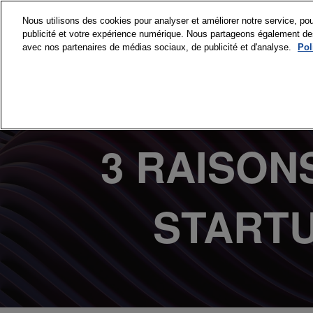
Accéder
Nous utilisons des cookies pour analyser et améliorer notre service, pou
au
publicité et votre expérience numérique. Nous partageons également des i
15 et 16 septembre
contenu
avec nos partenaires de médias sociaux, de publicité et d'analyse.
Pol
Paris Expo Porte de 
VISITER
PR
Pourquoi visite
3 RAISON
Nos engageme
Accréditations
Médias
STARTUP