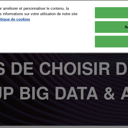
r améliorer et personnaliser le contenu, la
nformations sur votre utilisation de notre site
 2026
itique de cookies
Versailles
A
OGRAMME
EXPOSITION
INFOS PRATIQUES
r
Tout le programme
Sponsors 2026
Se rendre à Big Data & 
Paris
S DE CHOISIR D
nts
Devenir intervenant
Les exposants
FAQ
 Presse &
Conférences
Devenir Sponsor ou
Exposant
Nos Engagements
Les speakers
 BIG DATA & A
Village Advanced Computing
Plus d'opportunités - Co
Workshops & Startup
Pitches
Espace exposant
Plan du Salon