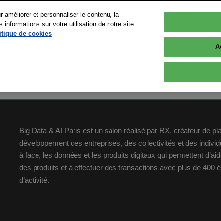
r améliorer et personnaliser le contenu, la
nformations sur votre utilisation de notre site
 2026
itique de cookies
Versailles
A
Big Data & AI Paris est un salon réalisé par RX, créateur de p
développement des entreprises, des collectivités et des indiv
à face, les données et les produits digitaux qui permettent d’a
des produits et à effectuer des transactions avec plus de 400
d’activité.