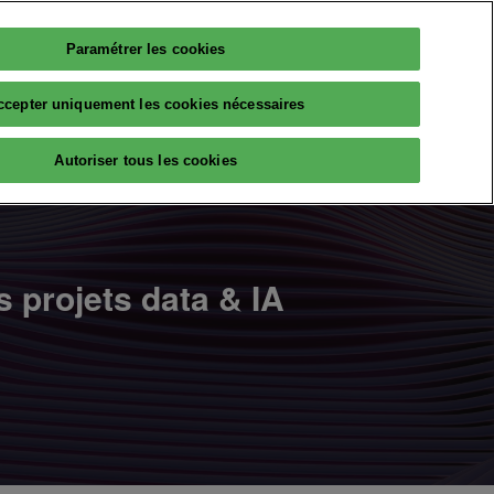
Paramétrer les cookies
Français
PARTICIPER
ccepter uniquement les cookies nécessaires
Français
English
RESSOURCES
Autoriser tous les cookies
AI
Avis d'experts
Partenaires
The Big Data & AI Insiders
 projets data & IA
lleqt