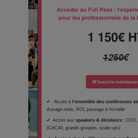
Accéder au Full Pass : l'expér
pour les professionnels de la D
1 150€ H
1̶̶25̶̶0̶€
M'inscrire maintenan
✔ Accès à
l’ensemble des conférences st
d’usage réels, ROI, passage à l’échelle
✔ Accès aux
speakers & décideurs
: CDO,
(CAC40, grands groupes, scale-ups)