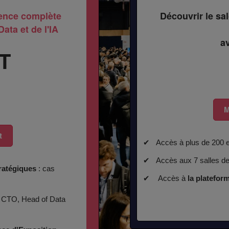
ience complète
Découvrir le sal
ata et de l'IA
a
T
M
t
✔ Accès à plus de 200 
✔ Accès aux 7 salles d
ratégiques
: cas
✔ Accès à
la platefo
 CTO, Head of Data