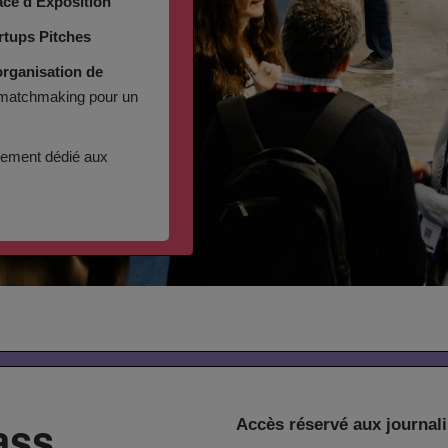
ace d'Exposition
tups Pitches
rganisation de
 matchmaking pour un
nement dédié aux
ass
Accès réservé aux journali