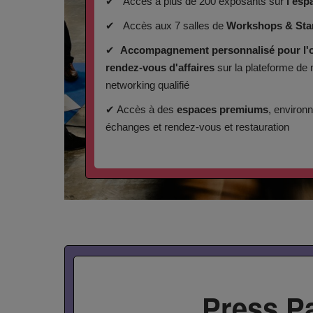
✔ Accès à plus de 200 exposants sur
l'esp
✔ Accès aux 7 salles de
Workshops & Star
✔
Accompagnement personnalisé pour l'o
rendez-vous d'affaires
sur la plateforme de
networking qualifié
✔ Accès à des
espaces premiums
, environ
échanges et rendez-vous et restauration
Press P