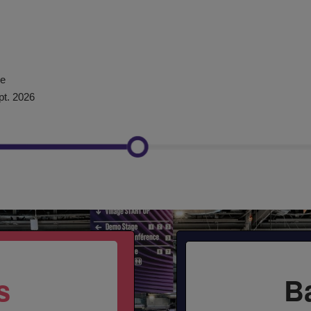
ce
pt. 2026
s
B